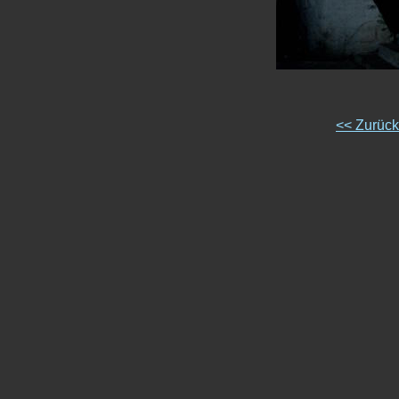
<< Zurüc