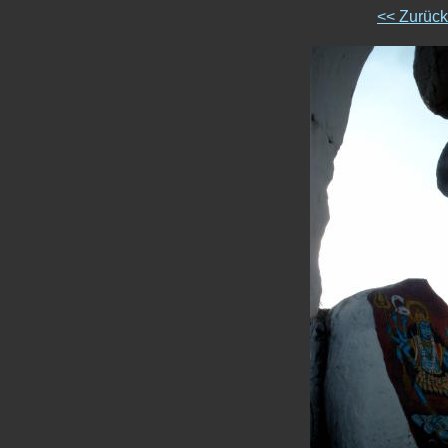
<< Zurüc