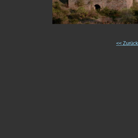
<< Zurüc