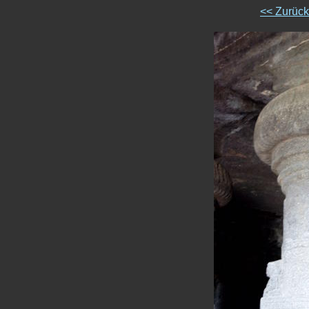
<< Zurüc