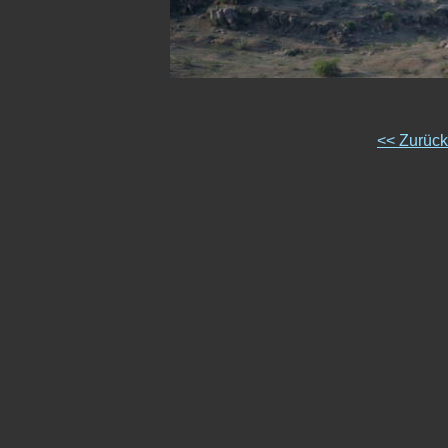
<< Zurüc